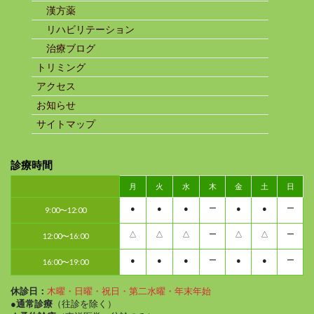
漢方薬
リハビリテーション
治療ブログ
トリミング
アクセス
お知らせ
サイトマップ
診療時間
月
火
水
木
金
土
日
●
●
●
ー
●
●
ー
9:00〜12:00
△
△
△
ー
△
△
ー
12:00〜16:00
●
●
●
ー
●
●
ー
16:00〜19:00
休診日：
木曜・日曜・祝日・第二水曜・年末年始
●通常診療
（往診を除く）