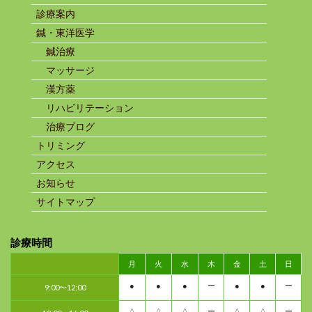
診療案内
鍼・東洋医学
鍼治療
マッサージ
漢方薬
リハビリテーション
治療ブログ
トリミング
アクセス
お知らせ
サイトマップ
診療時間
月
火
水
木
金
土
日
●
●
●
ー
●
●
ー
9:00〜12:00
△
△
△
ー
△
△
ー