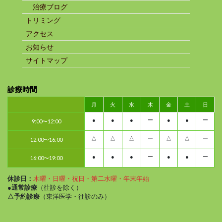
治療ブログ
トリミング
アクセス
お知らせ
サイトマップ
診療時間
月
火
水
木
金
土
日
●
●
●
ー
●
●
ー
9:00〜12:00
△
△
△
ー
△
△
ー
12:00〜16:00
●
●
●
ー
●
●
ー
16:00〜19:00
休診日：
木曜・日曜・祝日・第二水曜・年末年始
●通常診療
（往診を除く）
△予約診療
（東洋医学・往診のみ）