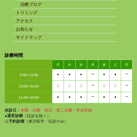
治療ブログ
トリミング
アクセス
お知らせ
サイトマップ
診療時間
月
火
水
木
金
土
日
●
●
●
ー
●
●
ー
9:00〜12:00
△
△
△
ー
△
△
ー
12:00〜16:00
●
●
●
ー
●
●
ー
16:00〜19:00
休診日：
木曜・日曜・祝日・第二水曜・年末年始
●通常診療
（往診を除く）
△予約診療
（東洋医学・往診のみ）