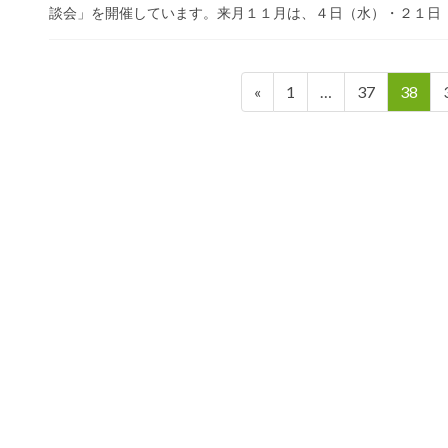
談会」を開催しています。来月１１月は、４日（水）・２１日（土
投
ペ
ペ
ペ
«
1
…
37
38
稿
ー
ー
ー
の
ジ
ジ
ジ
ペ
ー
ジ
送
り