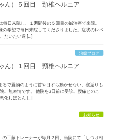
り診察日は毎日来院し、１週間後の５回目の鍼治療で来院。
様の希望で毎日来院してくださりました。症状のレベ
だいたい週 […]
治療ブログ
ん。 まるで置物のように首や目すら動かせない、寝返りも
院。無表情です。 他院を3日前に受診。腰痛とのこ
化しほとん […]
お知らせ
aining」の工藤トレーナーが毎月２回、当院にて「しつけ相