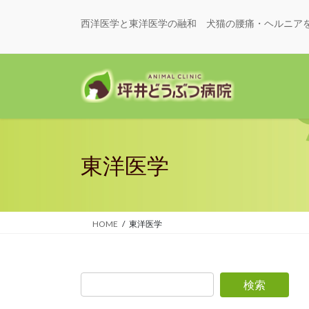
コ
ナ
ン
ビ
西洋医学と東洋医学の融和 犬猫の腰痛・ヘルニア
テ
ゲ
ン
ー
ツ
シ
に
ョ
移
ン
動
に
移
動
東洋医学
HOME
東洋医学