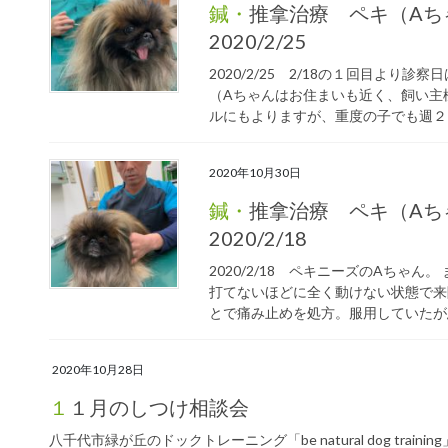
鍼・推拿治療 ペキ（Aちゃん）５回目 頸椎ヘルニア
2020/2/25
2020/2/25 2/18の１回目よ
（Aちゃんはお住まいも近く、飼い主
ルにもよりますが、重度の子でも週２、
2020年10月30日
鍼・推拿治療 ペキ（Aちゃん）１回目 頸椎ヘルニア
2020/2/18
2020/2/18 ペキニーズのAちゃ
打てないほどに全く動けない状態で来
とで痛み止めを処方。服用していたが悪
2020年10月28日
１１月のしつけ相談会
八千代市緑が丘のドックトレーニング「be natural dog tr