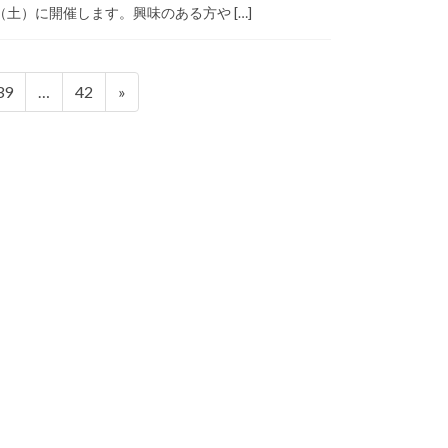
）に開催します。興味のある方や […]
ペ
ペ
39
…
42
»
ー
ー
ジ
ジ