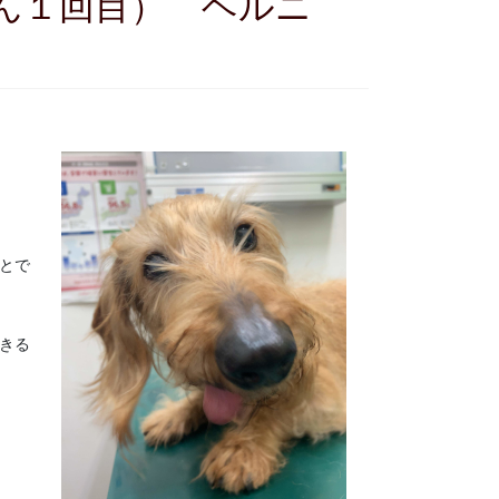
とで
きる