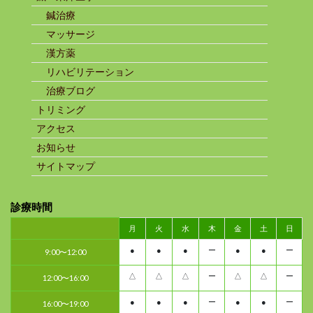
鍼治療
マッサージ
漢方薬
リハビリテーション
治療ブログ
トリミング
アクセス
お知らせ
サイトマップ
診療時間
月
火
水
木
金
土
日
●
●
●
ー
●
●
ー
9:00〜12:00
△
△
△
ー
△
△
ー
12:00〜16:00
●
●
●
ー
●
●
ー
16:00〜19:00